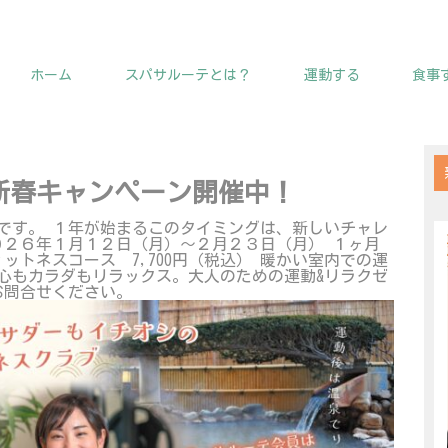
ホーム
スパサルーテとは？
運動する
食事
6新春キャンペーン開催中！
せです。 １年が始まるこのタイミングは、新しいチャレ
０２６年１月１２日（月）～２月２３日（月） １ヶ月
ットネスコース 7,700円（税込） 暖かい室内での運
心もカラダもリラックス。大人のための運動&リラクゼ
お問合せください。